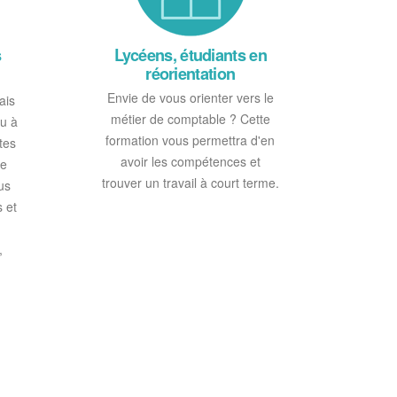
s
Lycéens, étudiants en
réorientation
Envie de vous orienter vers le
ais
métier de comptable ? Cette
nu à
formation vous permettra d'en
tes
avoir les compétences et
re
trouver un travail à court terme.
us
s et
,