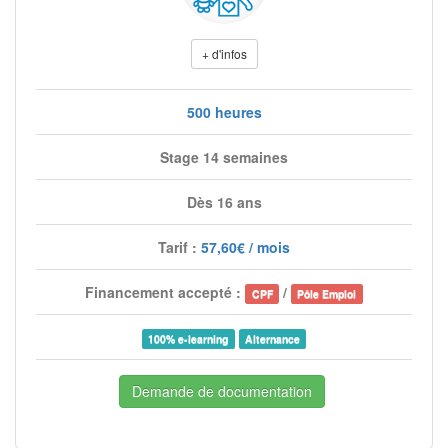
+ d'infos
500 heures
Stage 14 semaines
Dès 16 ans
Tarif :
57,60€ / mois
Financement accepté :
/
CPF
Pôle Emploi
100% e-learning
Alternance
Demande de documentation