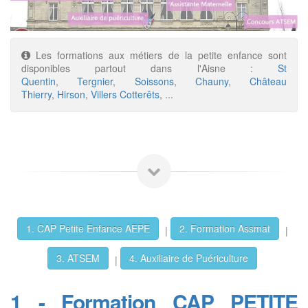
Les formations aux métiers de la petite enfance sont
disponibles partout dans l'Aisne :
St
Quentin
,
Tergnier
,
Soissons
,
Chauny
,
Château
Thierry
,
Hirson
,
Villers Cotterêts
, ...
1. CAP Petite Enfance AEPE
2. Formation Assmat
|
|
3. ATSEM
4. Auxiliaire de Puériculture
|
1 - Formation CAP PETITE