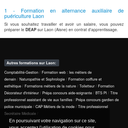
1 - Formation en alternance auxiliaire de
puériculture Laon
Si vous souhaitez travailler et avoir un salaire, vous pouvez
préparer le
DEAP
sur Laon (Aisne) en contrat d'apprentissage.
Autres formations sur Laon:
Comptabilité-Gestion
/
Formation web : les métiers de
demain
/
Naturopathie et Sophrologie
/
Formation coiffure et
esthétique
/
Formations métiers de la nature
/
Toiletteur
/
Formation
Décorateur d'intérieur
/
Prépa concours aide-soignante
/
BTS PI
/
Titre
professionnel assistant de vie aux familles
/
Prépa concours gardien de
police municipale
/
CAP Métiers de la mode
/
Titre professionnel
Secrétaire Médicale
/
En poursuivant votre navigation sur ce site,
vous acceptez l'utilisation de cookies pour