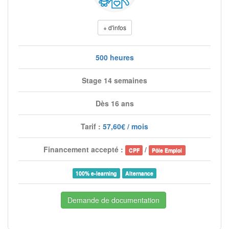
+ d'infos
500 heures
Stage 14 semaines
Dès 16 ans
Tarif :
57,60€ / mois
Financement accepté :
/
CPF
Pôle Emploi
100% e-learning
Alternance
Demande de documentation