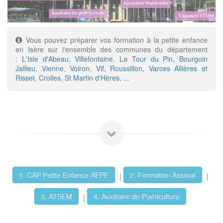
Vous pouvez préparer vos formation à la petite enfance
en Isère sur l'ensemble des communes du département
:
L'Isle d'Abeau
,
Villefontaine
,
La Tour du Pin
,
Bourgoin
Jallieu
,
Vienne
,
Voiron
,
Vif
,
Roussillon
,
Varces Allières et
Risset
,
Crolles
,
St Martin d'Hères
, ...
1. CAP Petite Enfance AEPE
2. Formation Assmat
|
|
3. ATSEM
4. Auxiliaire de Puériculture
|