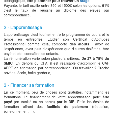
pédagogique,
être pistonner pour trouver un
stage
.
Payante, le tarif oscille entre 350 et 1500€ selon les options.
91%
c'est le taux de réussite au diplôme des élèves par
correspondance.
2 - L'apprentissage
L'apprentissage c'est tourner entre le programme de cours et le
temps en entreprise. Etudier son Certificat d'Aptitudes
Professionnel comme cela, comporte
des atouts
: avoir de
l'expérience, avoir plus d'expérience que d'autres diplômés, être
payé et bien connaître les enfants.
La rémunération varie selon plusieurs critères.
De 27 à 78% du
SMIC
. En dehors du CFA, il est réalisable d'accomplir le CAP
AEPE en alternance par correspondance. Ou travailler ? Crèche
privées, école, halte garderie,...
3 - Financer sa formation
En ce moment, peu de choses sont gratuites, notamment les
formations. Le financement de votre apprentissage
peut être
payé
(en totalité ou en partie)
par le DIF
. Enfin les écoles de
formation offrent des
facilités de paiement
(réduction,
échelonnement,...).