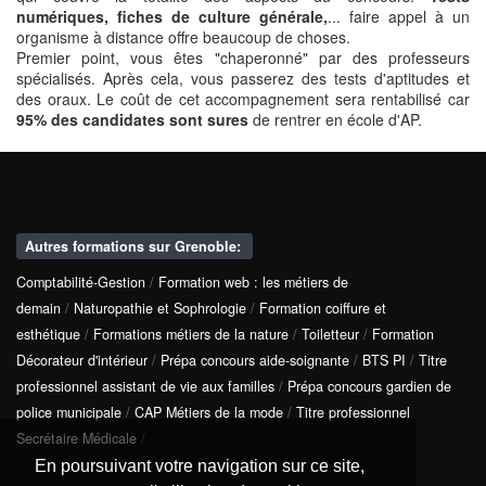
numériques, fiches de culture générale,
... faire appel à un
organisme à distance offre beaucoup de choses.
Premier point, vous êtes "chaperonné" par des professeurs
spécialisés. Après cela, vous passerez des tests d'aptitudes et
des oraux. Le coût de cet accompagnement sera rentabilisé car
95% des candidates sont sures
de rentrer en école d'AP.
Autres formations sur Grenoble:
Comptabilité-Gestion
/
Formation web : les métiers de
demain
/
Naturopathie et Sophrologie
/
Formation coiffure et
esthétique
/
Formations métiers de la nature
/
Toiletteur
/
Formation
Décorateur d'intérieur
/
Prépa concours aide-soignante
/
BTS PI
/
Titre
professionnel assistant de vie aux familles
/
Prépa concours gardien de
police municipale
/
CAP Métiers de la mode
/
Titre professionnel
Secrétaire Médicale
/
En poursuivant votre navigation sur ce site,