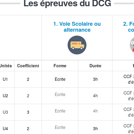
Les épreuves du DCG
1. Voie Scolaire ou
2. F
alternance
co
Unités
Coefficient
Forme
Durée
CCF 2
U1
2
Ecrite
3h
d'é
CCF 2
Ecrite
U2
2
4h
d'é
CCF 2
Ecrite
4h
U3
3
d'é
CCF 2
Ecrite
U4
2
3h
d'é