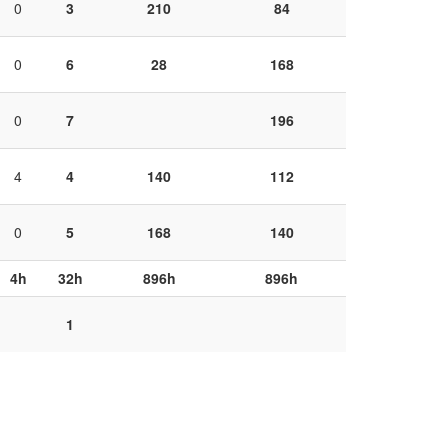
0
3
210
84
0
6
28
168
0
7
196
4
4
140
112
0
5
168
140
4h
32h
896h
896h
1