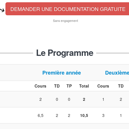
DEMANDER UNE DOCUMENTATION GRATUITE
Sans engagement
Le Programme
Première année
Deuxième
Cours
TD
TP
Total
Cours
TD
2
0
0
2
1
2
6,5
2
2
10,5
3
1