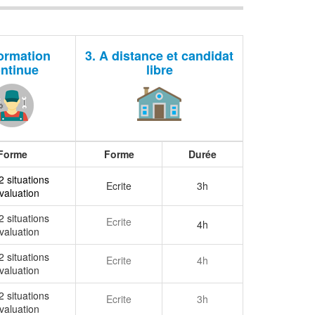
ormation
3. A distance et candidat
ntinue
libre
Forme
Forme
Durée
 situations
Ecrite
3h
valuation
 situations
Ecrite
4h
valuation
 situations
Ecrite
4h
valuation
 situations
Ecrite
3h
valuation