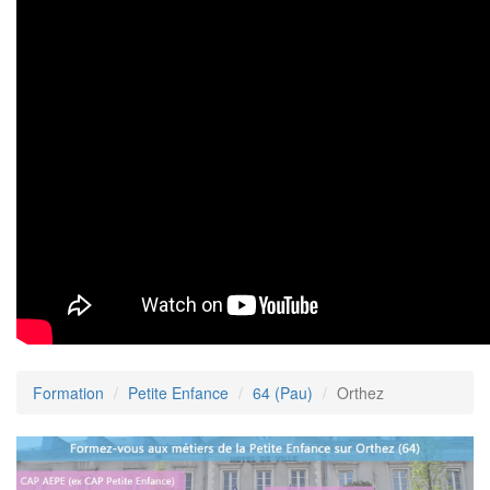
Formation
Petite Enfance
64 (Pau)
Orthez