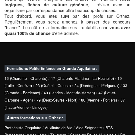
logiques, fiches de culture générale,
... réviser avec un
organisme par correspondance offre beaucoup de choses.
Tout d'abord, vous êtes suivi par des profs sur Orthez.
Régulièrement vous serez amenez à passer des concours
"blancs". Le coût de la formation sera rentabilisé car
vous avez
quasi 100% de chance
d'être admise.
Formations Petite Enfance en Grande-Aquitaine :
16 (Charente - Charente)
/
17 (Charente-Maritime - La Rochelle)
/
19
(Tulle - Corrèze)
/
23 (Guéret - Creuse)
/
24 (Dordogne - Périgueux)
/
33
(Gironde - Bordeaux)
/
40 (Landes - Mont-de-Marsan)
/
47 (Lot-et-
Garonne - Agen)
/
79 (Deux-Sèvres - Niort)
/
86 (Vienne - Poitiers)
/
87
(Haute-Vienne - Limoges)
Autres formations sur Orthez :
Prothésiste Ongulaire
/
Auxiliaire de Vie
/
Aide-Soignante
/
BTS