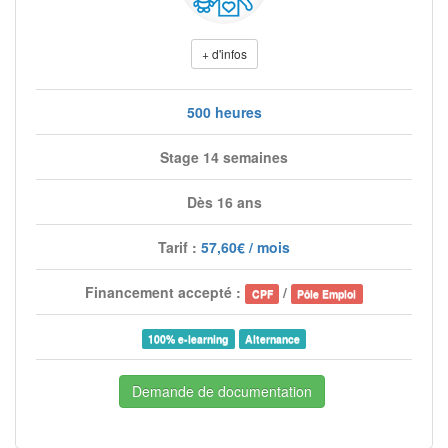
+ d'infos
500 heures
Stage 14 semaines
Dès 16 ans
Tarif :
57,60€ / mois
Financement accepté :
/
CPF
Pôle Emploi
100% e-learning
Alternance
Demande de documentation