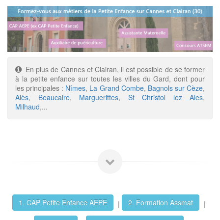
En plus de Cannes et Clairan, il est possible de se former
à la petite enfance sur toutes les villes du Gard, dont pour
les principales :
Nîmes
,
La Grand Combe
,
Bagnols sur Cèze
,
Alès
,
Beaucaire
,
Marguerittes
,
St Christol lez Ales
,
Milhaud
,...
1. CAP Petite Enfance AEPE
2. Formation Assmat
|
|