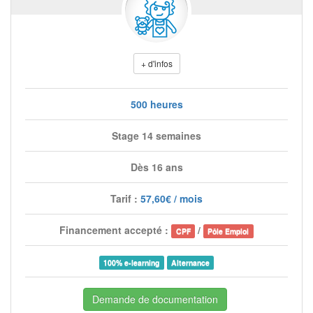
+ d'infos
500 heures
Stage 14 semaines
Dès 16 ans
Tarif :
57,60€ / mois
Financement accepté :
/
CPF
Pôle Emploi
100% e-learning
Alternance
Demande de documentation