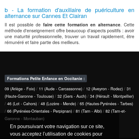
b - La formation d'auxiliaire de puériculture en
alternance sur Cannes Et Clairan
Il est possible de
faire cette formation en alternance
. Cette
méthode d'enseignement offre beaucoup d'aspects positifs : avoir
une maturité professionnelle, trouver un travail rapidement, être
rémunéré et faire partie des meilleurs.
Formations Petite Enfance en Occitanie :
09 (Ariège - Foix)
/
11 (Aude - Carcassonne)
/
12 (Aveyron - Rodez)
/
31
(Haute-Garonne - Toulouse)
/
32 (Gers - Auch)
/
34 (Hérault - Montpellier)
/
46 (Lot - Cahors)
/
48 (Lozère - Mende)
/
65 (Hautes-Pyrénées - Tarbes)
/
66 (Pyrénées-Orientales - Perpignan)
/
81 (Tarn - Albi)
/
82 (Tarn-et-
Garonne - Montauban)
En poursuivant votre navigation sur ce site,
vous acceptez l'utilisation de cookies pour