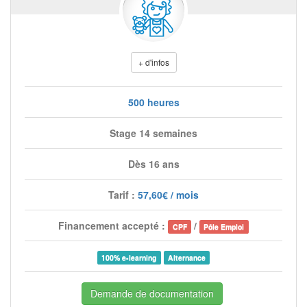
+ d'infos
500 heures
Stage 14 semaines
Dès 16 ans
Tarif :
57,60€ / mois
Financement accepté :
/
CPF
Pôle Emploi
100% e-learning
Alternance
Demande de documentation