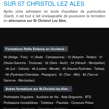
SUR ST CHRISTOL LEZ ALES
Après votre admission en école d'auxiliaire de puériculture
(Gard), il est tout à fait envisageable de poursuivre la formation
en
alternance sur St Christol Lez Ales
.
Formations Petite Enfance en Occitanie :
09 (Ariège - Foix)
/
11 (Aude - Carcassonne)
/
12 (Aveyron - Rodez)
/
31
(Haute-Garonne - Toulouse)
/
32 (Gers - Auch)
/
34 (Hérault - Montpellier)
/
46 (Lot - Cahors)
/
48 (Lozère - Mende)
/
65 (Hautes-Pyrénées - Tarbes)
/
66 (Pyrénées-Orientales - Perpignan)
/
81 (Tarn - Albi)
/
82 (Tarn-et-
Garonne - Montauban)
Autres formations sur St-Christol-lez-Alès :
Prothésiste Ongulaire
/
Auxiliaire de Vie
/
Aide-Soignante
/
BTS
Professions Immobilières
/
Toiletteur
/
Fleuriste
/
Concours Police
Municipale
/
Secrétaire
/
Décorateur d'intérieur