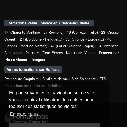
Formations Petite Enfance en Grande-Aquitaine :
17 (Charente-Maritime - La Rochelle)
/
19 (Corrèze - Tulle)
/
23 (Creuse -
Guéret)
/
24 (Dordogne - Périgueux)
/
33 (Gironde - Bordeaux)
/
40
(Landes - Mont-de-Marsan)
/
47 (Lot-et-Garonne - Agen)
/
64 (Pyrénées-
Atlantiques - Pau)
/
79 (Deux-Sèvres - Niort)
/
86 (Vienne - Poitiers)
/
87
(Haute-Vienne - Limoges)
Autres formations sur Ruffec :
Prothésiste Ongulaire
/
Auxiliaire de Vie
/
Aide-Soignante
/
BTS
Professions Immobilières
/
Toiletteur
En poursuivant votre navigation sur ce site,
vous acceptez l'utilisation de cookies pour
réaliser des statistiques de visites.
En savoir plus