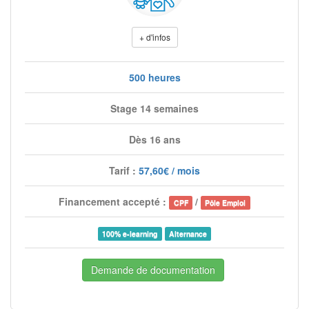
+ d'infos
500 heures
Stage 14 semaines
Dès 16 ans
Tarif :
57,60€ / mois
Financement accepté :
/
CPF
Pôle Emploi
100% e-learning
Alternance
Demande de documentation