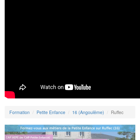
Formation
Petite Enfance
16 (Angoulême)
Ruffec