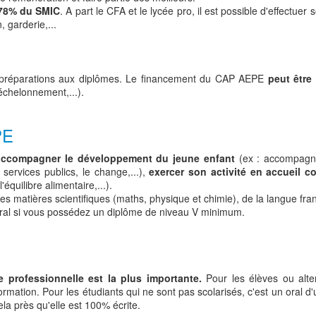
 78% du SMIC
. A part le CFA et le lycée pro, il est possible d'effectue
 garderie,...
 les préparations aux diplômes. Le financement du CAP AEPE
peut être
échelonnement,...).
PE
accompagner le développement du jeune enfant
(ex : accompagne
 services publics, le change,...),
exercer son activité en accueil col
l'équilibre alimentaire,...).
atières scientifiques (maths, physique et chimie), de la langue franç
al si vous possédez un diplôme de niveau V minimum.
 professionnelle est la plus importante.
Pour les élèves ou alte
rmation. Pour les étudiants qui ne sont pas scolarisés, c'est un oral d
la près qu'elle est 100% écrite.