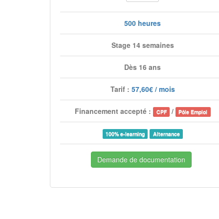
500 heures
Stage 14 semaines
Dès 16 ans
Tarif :
57,60€ / mois
Financement accepté :
/
CPF
Pôle Emploi
100% e-learning
Alternance
Demande de documentation