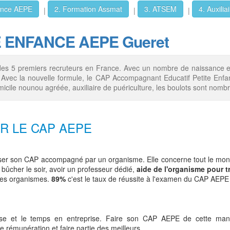
fance AEPE
2. Formation Assmat
3. ATSEM
4. Auxilia
|
|
|
TE ENFANCE AEPE Gueret
des 5 premiers recruteurs en France. Avec un nombre de naissance en 
 Avec la nouvelle formule, le CAP Accompagnant Educatif Petite Enfance 
icile nounou agréée, auxiliaire de puériculture, les boulots sont nomb
R LE CAP AEPE
viser son CAP accompagné par un organisme. Elle concerne tout le mon
, bûcher le soir, avoir un professeur dédié,
aide de l'organisme pour t
 les organismes.
89%
c'est le taux de réussite à l'examen du CAP AEPE
lasse et le temps en entreprise. Faire son CAP AEPE de cette ma
e rémunération et faire partie des meilleurs.