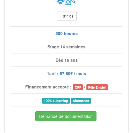
+ d'infos
500 heures
Stage 14 semaines
Dès 16 ans
Tarif :
57,60€ / mois
Financement accepté :
/
CPF
Pôle Emploi
100% e-learning
Alternance
Demande de documentation