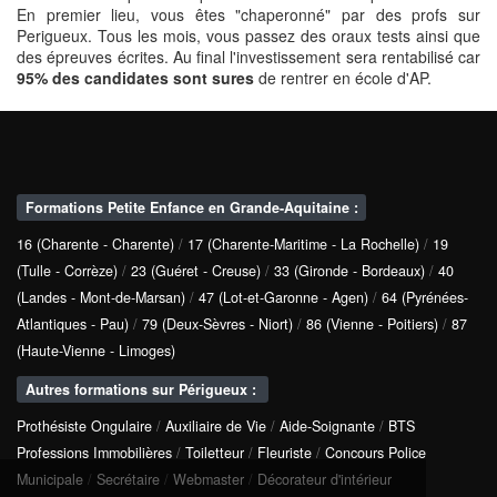
En premier lieu, vous êtes "chaperonné" par des profs sur
Perigueux. Tous les mois, vous passez des oraux tests ainsi que
des épreuves écrites. Au final l'investissement sera rentabilisé car
95% des candidates sont sures
de rentrer en école d'AP.
Formations Petite Enfance en Grande-Aquitaine :
16 (Charente - Charente)
/
17 (Charente-Maritime - La Rochelle)
/
19
(Tulle - Corrèze)
/
23 (Guéret - Creuse)
/
33 (Gironde - Bordeaux)
/
40
(Landes - Mont-de-Marsan)
/
47 (Lot-et-Garonne - Agen)
/
64 (Pyrénées-
Atlantiques - Pau)
/
79 (Deux-Sèvres - Niort)
/
86 (Vienne - Poitiers)
/
87
(Haute-Vienne - Limoges)
Autres formations sur Périgueux :
Prothésiste Ongulaire
/
Auxiliaire de Vie
/
Aide-Soignante
/
BTS
Professions Immobilières
/
Toiletteur
/
Fleuriste
/
Concours Police
Municipale
/
Secrétaire
/
Webmaster
/
Décorateur d'intérieur