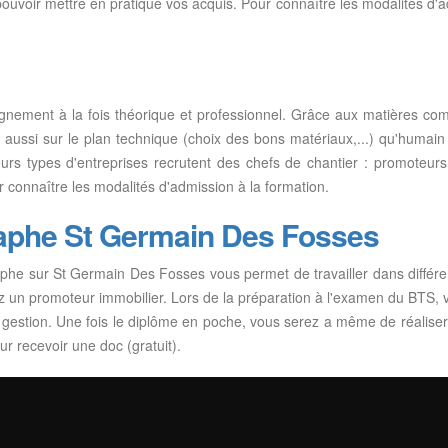
r pouvoir mettre en pratique vos acquis. Pour connaître les modalités d'a
gnement à la fois théorique et professionnel. Grâce aux matières com
ussi sur le plan technique (choix des bons matériaux,...) qu'humain (g
ieurs types d'entreprises recrutent des chefs de chantier : promoteurs
ur connaître les modalités d'admission à la formation.
aphe St Germain Des Fosses
he sur St Germain Des Fosses vous permet de travailler dans différ
z un promoteur immobilier. Lors de la préparation à l'examen du BTS, vo
 de gestion. Une fois le diplôme en poche, vous serez a même de réali
r recevoir une doc (gratuit).