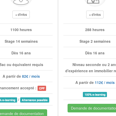
+ d'infos
+ d'infos
1100 heures
288 heures
Stage 14 semaines
Stage 2 semaines
Dès 16 ans
Dès 16 ans
Bac ou équivalent requis
Niveau seconde ou 2 an
d'expérience en immobilier r
A partir de
82€ / mois
A partir de
112€ / mois
nancement accepté :
CPF
100% e-learning
/
% e-learning
Alternance possible
Demande de documentatio
emande de documentation