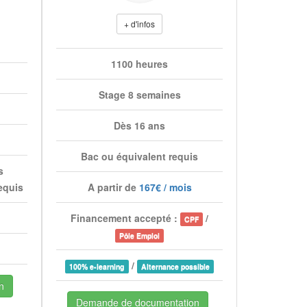
+ d'infos
1100 heures
Stage 8 semaines
Dès 16 ans
Bac ou équivalent requis
s
equis
A partir de
167€ / mois
Financement accepté :
/
CPF
Pôle Emploi
/
100% e-learning
Alternance possible
n
Demande de documentation