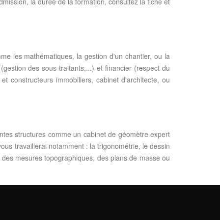
dmission, la durée de la formation, consultez la fiche et
me les mathématiques, la gestion d'un chantier, ou la
estion des sous-traitants,...) et financier (respect du
 et constructeurs immobiliers, cabinet d'architecte, ou
entes structures comme un cabinet de géomètre expert
us travaillerai notamment : la trigonométrie, le dessin
ser des mesures topographiques, des plans de masse ou