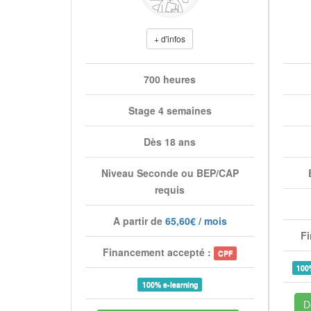
+ d'infos
700 heures
Stage 4 semaines
Dès 18 ans
Niveau Seconde ou BEP/CAP
requis
A partir de
65,60€ / mois
Fi
Financement accepté :
CPF
100
100% e-learning
D