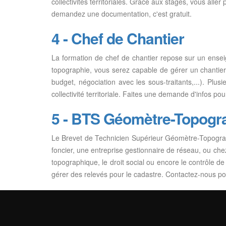
collectivités territoriales. Grâce aux stages, vous alle
demandez une documentation, c'est gratuit.
4 - Chef de Chantier
La formation de chef de chantier repose sur un ensei
topographie, vous serez capable de gérer un chantier a
budget, négociation avec les sous-traitants,...). Plus
collectivité territoriale. Faites une demande d'infos po
5 - BTS Géomètre-Topogr
Le Brevet de Technicien Supérieur Géomètre-Topograp
foncier, une entreprise gestionnaire de réseau, ou che
topographique, le droit social ou encore le contrôle
gérer des relevés pour le cadastre. Contactez-nous pou