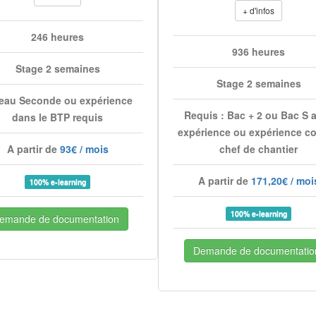
+ d'infos
246 heures
936 heures
Stage 2 semaines
Stage 2 semaines
eau Seconde ou expérience
Requis : Bac + 2 ou Bac S 
dans le BTP requis
expérience ou expérience 
A partir de
93€ / mois
chef de chantier
A partir de
171,20€ / moi
100% e-learning
100% e-learning
emande de documentation
Demande de documentatio