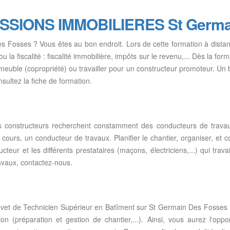
ESSIONS IMMOBILIERES St Germa
s Fosses ? Vous êtes au bon endroit. Lors de cette formation à dista
.. ou la fiscalité : fiscalité immobilière, impôts sur le revenu,... Dès la 
immeuble (copropriété) ou travailler pour un constructeur promoteur. 
sultez la fiche de formation.
eurs constructeurs recherchent constamment des conducteurs de trav
cours, un conducteur de travaux. Planifier le chantier, organiser, et co
ucteur et les différents prestataires (maçons, électriciens,...) qui trav
avaux, contactez-nous.
evet de Technicien Supérieur en Batîment sur St Germain Des Fosses
stion (préparation et gestion de chantier,...). Ainsi, vous aurez l'o