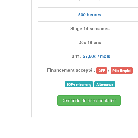
500 heures
Stage 14 semaines
Dès 16 ans
Tarif :
57,60€ / mois
Financement accepté :
/
CPF
Pôle Emploi
100% e-learning
Alternance
Demande de documentation