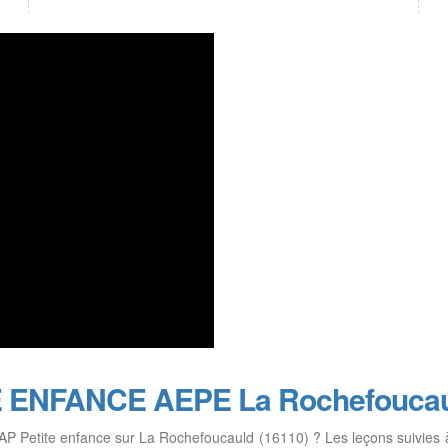
TE ENFANCE AEPE La Rochefouca
 CAP Petite enfance sur La Rochefoucauld (16110) ? Les leçons suivies