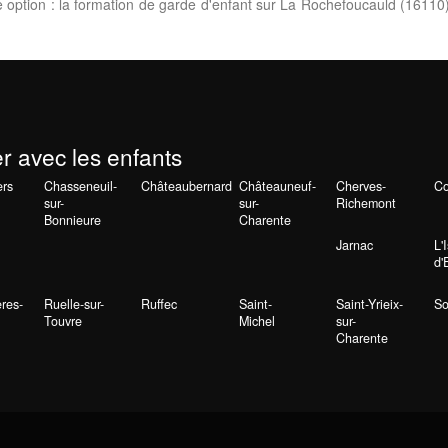
 option : la formation de garde d'enfant sur La Rochefoucauld (16110)
er avec les enfants
ers
Chasseneuil-
Châteaubernard
Châteauneuf-
Cherves-
C
sur-
sur-
Richemont
Bonnieure
Charente
Jarnac
L'
d'
res-
Ruelle-sur-
Ruffec
Saint-
Saint-Yrieix-
So
Touvre
Michel
sur-
Charente