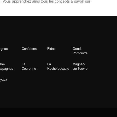
. Vous apprendrez ainsi tous les concepts à savoir sur
ognac
Confolens
Fléac
Gond-
Pontouvre
Isle-
La
La
Magnac-
Espagnac
Couronne
Rochefoucauld
sur-Touvre
yaux