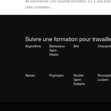
de commencer une nouvelle formation, il y a une autre
cette profession.
Suivre une formation pour travaill
Angoulême
Barbezieux-
Brie
Champni
Saint-
Hilaire
Nersac
Puymoyen
Roullet-
Roumaziè
Saint-
Loubert
Estèphe