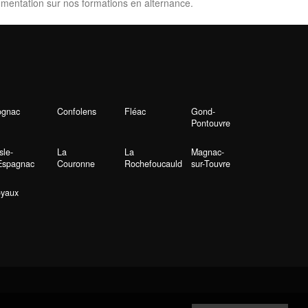
mentation sur nos formations en alternance.
ognac
Confolens
Fléac
Gond-
Pontouvre
Isle-
La
La
Magnac-
Espagnac
Couronne
Rochefoucauld
sur-Touvre
yaux