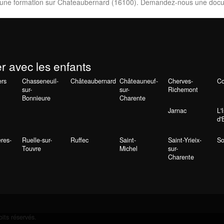
vre une formation sur Chateaubernard (16100). Demandez-nous une docu
er avec les enfants
ers
Chasseneuil-
Châteaubernard
Châteauneuf-
Cherves-
C
sur-
sur-
Richemont
Bonnieure
Charente
Jarnac
L'
d'
res-
Ruelle-sur-
Ruffec
Saint-
Saint-Yrieix-
So
Touvre
Michel
sur-
Charente
its réservés.