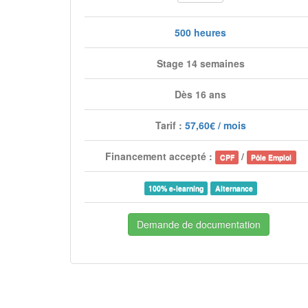
500 heures
Stage 14 semaines
Dès 16 ans
Tarif :
57,60€ / mois
Financement accepté :
/
CPF
Pôle Emploi
100% e-learning
Alternance
Demande de documentation