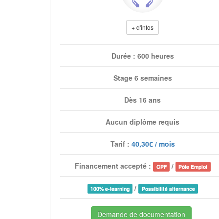
+ d'infos
Durée : 600 heures
Stage 6 semaines
Dès 16 ans
Aucun diplôme requis
Tarif :
40,30€ / mois
Financement accepté :
/
CPF
Pôle Emploi
/
100% e-learning
Possibilité alternance
Demande de documentation