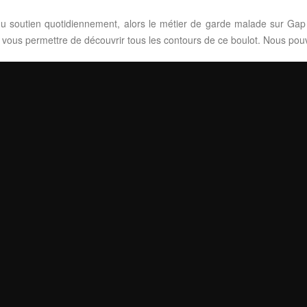
u soutien quotidiennement, alors le métier de garde malade sur Gap est
e vous permettre de découvrir tous les contours de ce boulot. Nous po