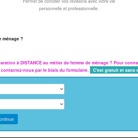
Permet de concilier vos révisions avec votre vie
personnelle et professionnelle.
de ménage ?
aration
à DISTANCE
au métier de
femme de ménage
? Pour connaî
, contactez-nous par le biais du formulaire.
C'est gratuit et san
ontinue