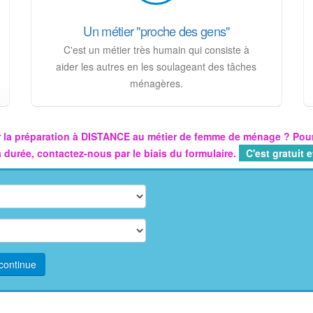
Un métier "proche des gens"
C'est un métier très humain qui consiste à
aider les autres en les soulageant des tâches
ménagères.
 la préparation à DISTANCE au métier de femme de ménage ? Pour
 la durée, contactez-nous par le biais du formulaire.
C'est gratuit
continue