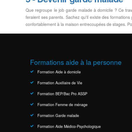
Que regroupe le job garde malade à domicile ? Ce trava
feraient ses parents. Sachez qu'il existe des formations
confortablement à la maison entrecoupées de stages. Pou
Formations aide à la personne
Formation Aide à domicile
Formation Auxiliaire de Vie
Formation BEP/Bac Pro ASSP
Formation Femme de ménage
Formation Garde malade
Formation Aide Médico-Psychologique