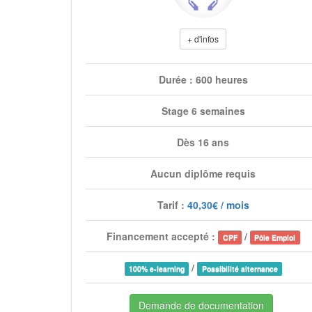
+ d'infos
Durée : 600 heures
Stage 6 semaines
Dès 16 ans
Aucun diplôme requis
Tarif :
40,30€ / mois
Financement accepté :
/
CPF
Pôle Emploi
/
100% e-learning
Possibilité alternance
Demande de documentation