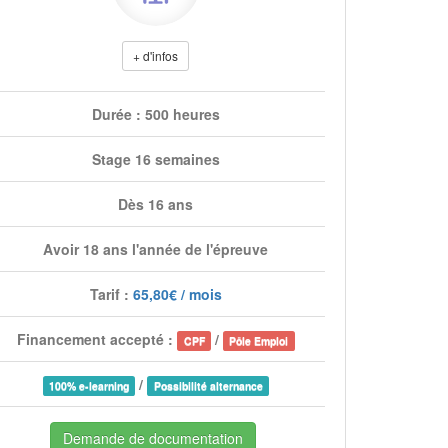
+ d'infos
Durée : 500 heures
Stage 16 semaines
Dès 16 ans
Avoir 18 ans l'année de l'épreuve
Tarif :
65,80€ / mois
Financement accepté :
/
CPF
Pôle Emploi
/
100% e-learning
Possibilité alternance
Demande de documentation