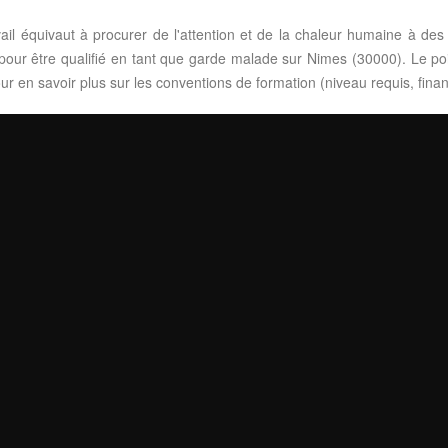
il équivaut à procurer de l'attention et de la chaleur humaine à des
 pour être qualifié en tant que garde malade sur Nimes (30000). Le poin
r en savoir plus sur les conventions de formation (niveau requis, fina