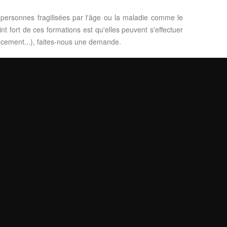
 personnes fragilisées par l'âge ou la maladie comme le
t fort de ces formations est qu'elles peuvent s'effectuer
ncement...), faites-nous une demande.