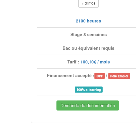
+ d'infos
2100 heures
Stage 8 semaines
Bac ou équivalent requis
Tarif :
100,10€ / mois
Financement accepté :
/
CPF
Pôle Emploi
100% e-learning
Demande de documentation