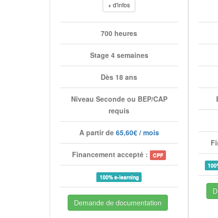
+ d'infos
700 heures
Stage 4 semaines
Dès 18 ans
Niveau Seconde ou BEP/CAP
requis
A partir de
65,60€ / mois
Fi
Financement accepté :
CPF
100
100% e-learning
D
Demande de documentation