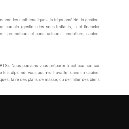
omme les mathématiques, la trigonométrie, la gestion,
'humain (gestion des sous-traitants,...) et financier
er : promoteurs et constructeurs immobiliers, cabinet
ur (BTS). Nous pouvons vous préparer à cet examen sur
fois diplômé, vous pourrez travailler dans un cabinet
ques, faire des plans de masse, ou délimiter des biens