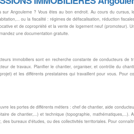
FESSIONS IMMOBILIERES Angoul
es sur Angouleme ? Vous êtes au bon endroit. Au cours du cursus, 
bitation,... ou la fiscalité : régimes de défiscalisation, réduction fisca
locative et de copropriété et la vente de logement neuf (promoteur). 
demandez une documentation gratuite.
ructeurs immobiliers sont en recherche constante de conducteurs de 
r de travaux. Planifier le chantier, organiser, et contrôle du chantie
rojet) et les différents prestataires qui travaillent pour vous. Pour
re les portes de différents métiers : chef de chantier, aide conducteur
udgétaire de chantier,...) et technique (topographie, mathématiques,...)
des bureaux d'études, ou des collectivités territoriales. Pour connaî