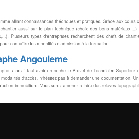
amme alliant connaissances théoriques et pratiques. Grâce aux cours c
antier aussi sur le plan technique (choix des bons matériaux,...) qu
,...). Plusieurs types d'entreprises recherchent des chefs de chanti
us pour connaître les modalités d'admission à la formation.
raphe Angouleme
raphe, alors il faut avoir en poche le Brevet de Technicien Supérie
 modalités d'accès, n'hésitez pas à demander une documentation. Une 
uction immobilière. Vous serez amener à faire des relevés topographi