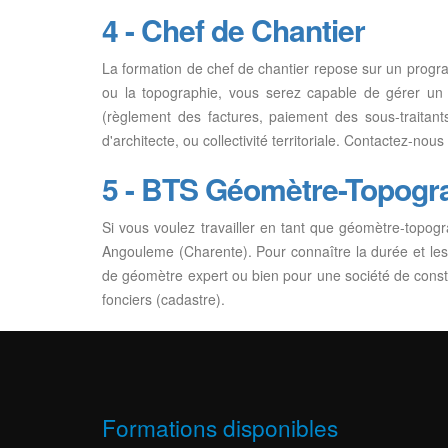
4 - Chef de Chantier
La formation de chef de chantier repose sur un progr
ou la topographie, vous serez capable de gérer un ch
(règlement des factures, paiement des sous-traitants
d'architecte, ou collectivité territoriale. Contactez-no
5 - BTS Géomètre-Topog
Si vous voulez travailler en tant que géomètre-topog
Angouleme (Charente). Pour connaître la durée et les
de géomètre expert ou bien pour une société de constr
fonciers (cadastre).
Formations disponibles