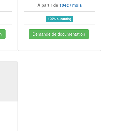
s
A partir de
104€ / mois
100% e-learning
n
Demande de documentation