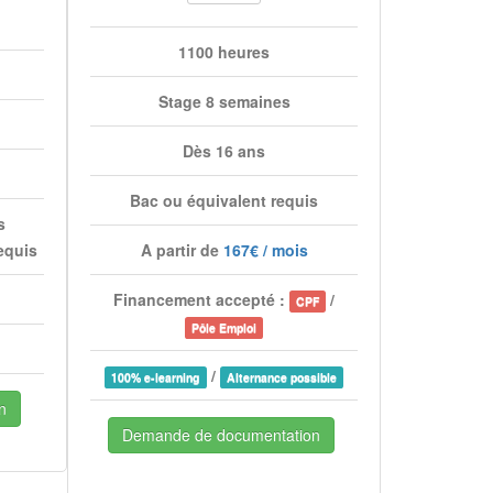
1100 heures
Stage 8 semaines
Dès 16 ans
Bac ou équivalent requis
s
equis
A partir de
167€ / mois
Financement accepté :
/
CPF
Pôle Emploi
/
100% e-learning
Alternance possible
n
Demande de documentation