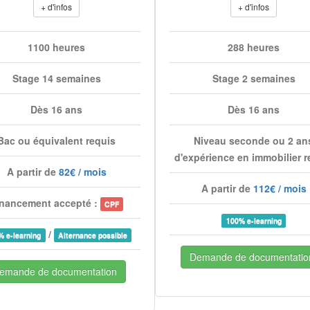
+ d'infos
+ d'infos
1100 heures
288 heures
Stage 14 semaines
Stage 2 semaines
Dès 16 ans
Dès 16 ans
Bac ou équivalent requis
Niveau seconde ou 2 an
d'expérience en immobilier r
A partir de
82€ / mois
A partir de
112€ / mois
nancement accepté :
CPF
100% e-learning
/
% e-learning
Alternance possible
Demande de documentatio
emande de documentation