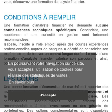
vous, découvrez une formation d'analyste financier.
CONDITIONS À REMPLIR
Une formation d'analyste financier ne demande
aucune
connaissances techniques spécifiques
. Cependant, une
appétence et une curiosité en gestion sont fortement
recommandées.
Isabelle, inscrite à Pôle emploi après des courtes expériences
professionnelles auprès de banques a décidé de consolider son
expérience et de trouver un contrat longue durée. Le suivi d'une
formation d'analyste financier valorise son parcours et ainsi,
postuler à des propositions d'embauche durables.
En poursuivant votre navigation sur ce site,
vous acceptez l'utilisation de cookies pour
réaliser des statistiques de visites.
LES COURS
En savoir plus
Une bonne formation d'économiste de marché doit apporter des
modules socles :
analyse de l'activité, plan de financement et
J'accepte
la maîtrise des outils de l'analyse financière
. Des
connaissances incontournables pour émettre des
recommandations à des investisseurs ou des gérants de
portefeuilles. Des options complémentaires sont disponibles