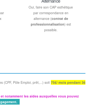
Alternance
Oui, faire son CAP esthétique
par
par correspondance en
x
alternance (
contrat de
professionnalisation
) est
possible.
s (CPF, Pôle Emploi, prêt,...) soit
75€/ mois pendant 36
 notamment les aides auxquelles vous pouvez
engagement.