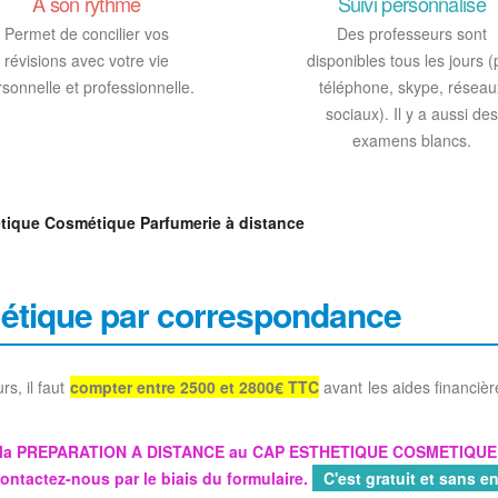
A son rythme
Suivi personnalisé
Permet de concilier vos
Des professeurs sont
révisions avec votre vie
disponibles tous les jours (
sonnelle et professionnelle.
téléphone, skype, réseau
sociaux). Il y a aussi des
examens blancs.
étique Cosmétique Parfumerie à distance
étique par correspondance
s, il faut
compter entre 2500 et 2800€ TTC
avant les aides financière
ur la PREPARATION A DISTANCE au
CAP ESTHETIQUE COSMETIQUE et
ontactez-nous par le biais du formulaire.
C'est gratuit et sans 