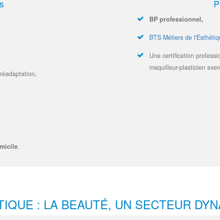
s
P
BP professionnel,
BTS Métiers de l'Esthéti
Une certification professi
maquilleur-plasticien exe
réadaptation,
micile
.
TIQUE : LA BEAUTÉ, UN SECTEUR DY