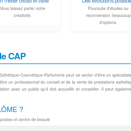
n métier créatif et varié
Des évolutions possibl
Vous laissez parler votre
Poursuite d'études ou
créativité.
reconversion, beaucoup
d'options.
 le CAP
lle Esthétique-Cosmétique-Parfumerie peut se vanter d'être un spécialist
tre un professionnel du conseil et de la vente de prestations esthétiqu
lation avec un public qu'il doit accueillir et conseiller. Il peut ég
LÔME ?
s postes et centre de beauté