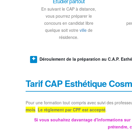
Etudier partout
En suivant le CAP à distance,
vous pourrez préparer le
concours en candidat libre
per
quelque soit votre
ville
de
résidence.
Déroulement de la préparation au C.A.P. Esth
Tarif CAP Esthétique Cosm
Pour une formation tout compris avec suivi des professeur
mois
.
Le règlement par CPF est accepté
.
Si vous souhaitez davantage d'informations s
prétendre,
c