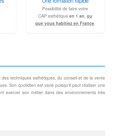
es
Une formation rapide
Possibilité de faire votre
CAP esthétique
en 1 an
,
ou
que vous habitiez en France
.
e des techniques esthétiques, du conseil et de la vente
es. Son quotidien est varié puisqu'il peut réaliser une
alement exercer son métier dans des environnements très